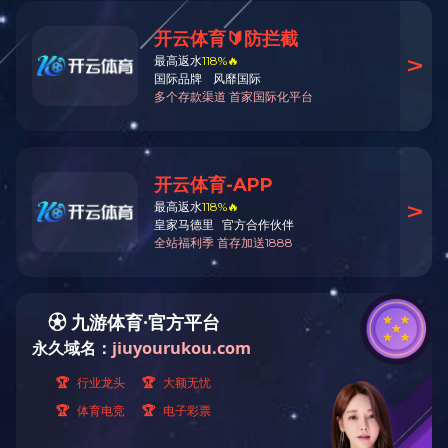
企业荣誉
企业资质
Hornor
企业资质
企业荣誉
联系方式
Contact us
名优高品证书
世界杯在线登录官网
电 话(Tel)：19128435215
传 真(Fax)：0753-2513793
地 址：广东省梅州市梅县扶大高新区
三葵
联系人：江小姐
邮 箱：mzhbzp@163.com
邮 编：514700