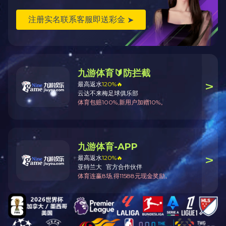
上一篇：
创新型中小企业
下一篇：
丰顺扶贫济困铜奖-
版权所有：世界杯
C