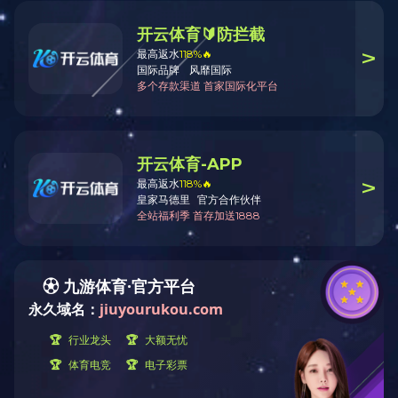
企业资质
企业资质
Hornor
企业资质
更新时间：2023/3/16 10:28
企业荣誉
联系方式
Contact us
世界杯在线登录官网
电 话(Tel)：19128435215
传 真(Fax)：0753-2513793
地 址：广东省梅州市梅县扶大高新区
三葵
联系人：江小姐
邮 箱：mzhbzp@163.com
邮 编：514700